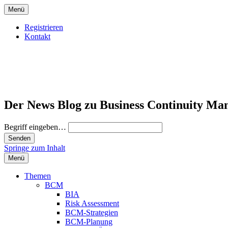
Menü
Registrieren
Kontakt
Der News Blog zu Business Continuity Ma
Begriff eingeben…
Springe zum Inhalt
Menü
Themen
BCM
BIA
Risk Assessment
BCM-Strategien
BCM-Planung