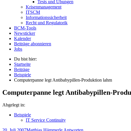
Tests und Übungen
Krisenmanagement
ITSCM
Informationssicherheit
Recht und Regulatorik
BCM-Tools
Newsticker
Kalender
Beiträge abonnieren
Jobs
Du bist hier:
Startseite
Beiträge
Beispiele
Computerpanne legt Antibabypillen-Produktion lahm
Computerpanne legt Antibabypillen-Produ
Abgelegt in:
Beispiele
IT Service Continuity
20. Juli 2007
Matthias Hämmerle
Antworten