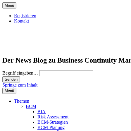
Menü
Registrieren
Kontakt
Der News Blog zu Business Continuity Ma
Begriff eingeben…
Springe zum Inhalt
Menü
Themen
BCM
BIA
Risk Assessment
BCM-Strategien
BCM-Planung