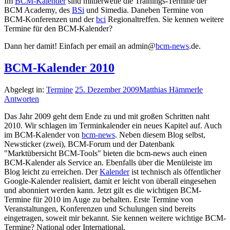
Im
BCM-Kalender
sind mittlerweile die Trainings-Termine der
BCM Academy, des
BSi
und Simedia. Daneben Termine von
BCM-Konferenzen und der
bci
Regionaltreffen. Sie kennen weitere
Termine für den BCM-Kalender?
Dann her damit! Einfach per email an admin@
bcm-news
.de.
BCM-Kalender 2010
Abgelegt in:
Termine
25. Dezember 2009
Matthias Hämmerle
Antworten
Das Jahr 2009 geht dem Ende zu und mit großen Schritten naht
2010. Wir schlagen im Terminkalender ein neues Kapitel auf. Auch
im BCM-Kalender von
bcm-news
. Neben diesem Blog selbst,
Newsticker (zwei), BCM-Forum und der Datenbank
"Marktübersicht BCM-Tools" bieten die bcm-news auch einen
BCM-Kalender als Service an. Ebenfalls über die Menüleiste im
Blog leicht zu erreichen. Der
Kalender
ist technisch als öffentlicher
Google-Kalender realisiert, damit er leicht von überall eingesehen
und abonniert werden kann. Jetzt gilt es die wichtigen BCM-
Termine für 2010 im Auge zu behalten. Erste Termine von
Veranstaltungen, Konferenzen und Schulungen sind bereits
eingetragen, soweit mir bekannt. Sie kennen weitere wichtige BCM-
Termine? National oder International.