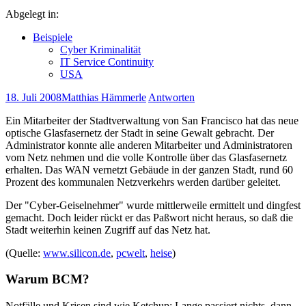
Abgelegt in:
Beispiele
Cyber Kriminalität
IT Service Continuity
USA
18. Juli 2008
Matthias Hämmerle
Antworten
Ein Mitarbeiter der Stadtverwaltung von San Francisco hat das neue
optische Glasfasernetz der Stadt in seine Gewalt gebracht. Der
Administrator konnte alle anderen Mitarbeiter und Administratoren
vom Netz nehmen und die volle Kontrolle über das Glasfasernetz
erhalten. Das WAN vernetzt Gebäude in der ganzen Stadt, rund 60
Prozent des kommunalen Netzverkehrs werden darüber geleitet.
Der "Cyber-Geiselnehmer" wurde mittlerweile ermittelt und dingfest
gemacht. Doch leider rückt er das Paßwort nicht heraus, so daß die
Stadt weiterhin keinen Zugriff auf das Netz hat.
(Quelle:
www.silicon.de
,
pcwelt
,
heise
)
Warum BCM?
Notfälle und Krisen sind wie Ketchup: Lange passiert nichts, dann