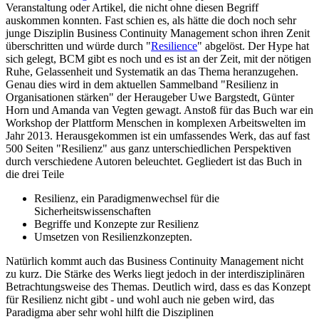
Veranstaltung oder Artikel, die nicht ohne diesen Begriff
auskommen konnten. Fast schien es, als hätte die doch noch sehr
junge Disziplin Business Continuity Management schon ihren Zenit
überschritten und würde durch "
Resilience
" abgelöst. Der Hype hat
sich gelegt, BCM gibt es noch und es ist an der Zeit, mit der nötigen
Ruhe, Gelassenheit und Systematik an das Thema heranzugehen.
Genau dies wird in dem aktuellen Sammelband "Resilienz in
Organisationen stärken" der Heraugeber Uwe Bargstedt, Günter
Horn und Amanda van Vegten gewagt. Anstoß für das Buch war ein
Workshop der Plattform Menschen in komplexen Arbeitswelten im
Jahr 2013. Herausgekommen ist ein umfassendes Werk, das auf fast
500 Seiten "Resilienz" aus ganz unterschiedlichen Perspektiven
durch verschiedene Autoren beleuchtet. Gegliedert ist das Buch in
die drei Teile
Resilienz, ein Paradigmenwechsel für die
Sicherheitswissenschaften
Begriffe und Konzepte zur Resilienz
Umsetzen von Resilienzkonzepten.
Natürlich kommt auch das Business Continuity Management nicht
zu kurz. Die Stärke des Werks liegt jedoch in der interdisziplinären
Betrachtungsweise des Themas. Deutlich wird, dass es das Konzept
für Resilienz nicht gibt - und wohl auch nie geben wird, das
Paradigma aber sehr wohl hilft die Disziplinen