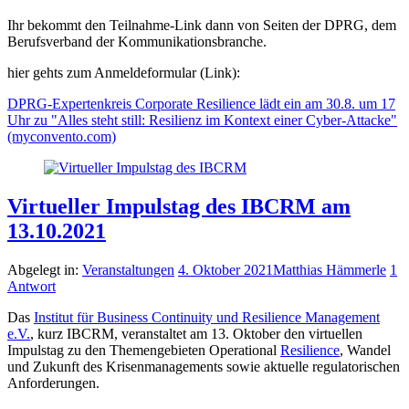
Ihr bekommt den Teilnahme-Link dann von Seiten der DPRG, dem
Berufsverband der Kommunikationsbranche.
hier gehts zum Anmeldeformular (Link):
DPRG-Expertenkreis Corporate Resilience lädt ein am 30.8. um 17
Uhr zu "Alles steht still: Resilienz im Kontext einer Cyber-Attacke"
(myconvento.com)
Virtueller Impulstag des IBCRM am
13.10.2021
Abgelegt in:
Veranstaltungen
4. Oktober 2021
Matthias Hämmerle
1
Antwort
Das
Institut für Business Continuity und Resilience Management
e.V.
, kurz IBCRM, veranstaltet am 13. Oktober den virtuellen
Impulstag zu den Themengebieten Operational
Resilience
, Wandel
und Zukunft des Krisenmanagements sowie aktuelle regulatorischen
Anforderungen.