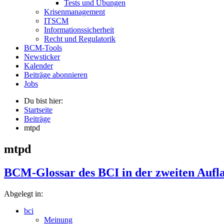
Tests und Übungen
Krisenmanagement
ITSCM
Informationssicherheit
Recht und Regulatorik
BCM-Tools
Newsticker
Kalender
Beiträge abonnieren
Jobs
Du bist hier:
Startseite
Beiträge
mtpd
mtpd
BCM-Glossar des BCI in der zweiten Aufl
Abgelegt in:
bci
Meinung