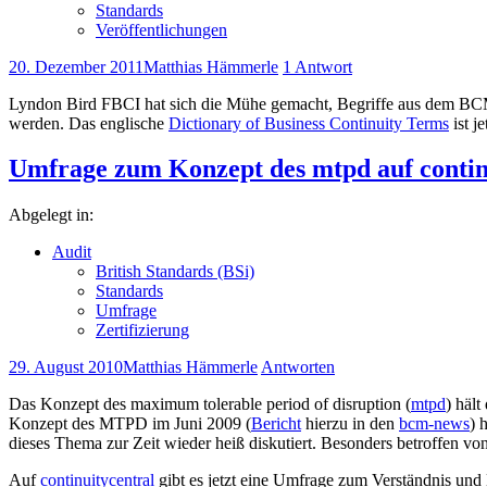
Standards
Veröffentlichungen
20. Dezember 2011
Matthias Hämmerle
1 Antwort
Lyndon Bird FBCI hat sich die Mühe gemacht, Begriffe aus dem BCM
werden. Das englische
Dictionary of Business Continuity Terms
ist j
Umfrage zum Konzept des mtpd auf contin
Abgelegt in:
Audit
British Standards (BSi)
Standards
Umfrage
Zertifizierung
29. August 2010
Matthias Hämmerle
Antworten
Das Konzept des maximum tolerable period of disruption (
mtpd
) häl
Konzept des MTPD im Juni 2009 (
Bericht
hierzu in den
bcm-news
) 
dieses Thema zur Zeit wieder heiß diskutiert. Besonders betroffen v
Auf
continuitycentral
gibt es jetzt eine Umfrage zum Verständnis und 