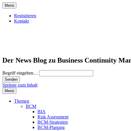
Menü
Registrieren
Kontakt
Der News Blog zu Business Continuity Ma
Begriff eingeben…
Springe zum Inhalt
Menü
Themen
BCM
BIA
Risk Assessment
BCM-Strategien
BCM-Planung