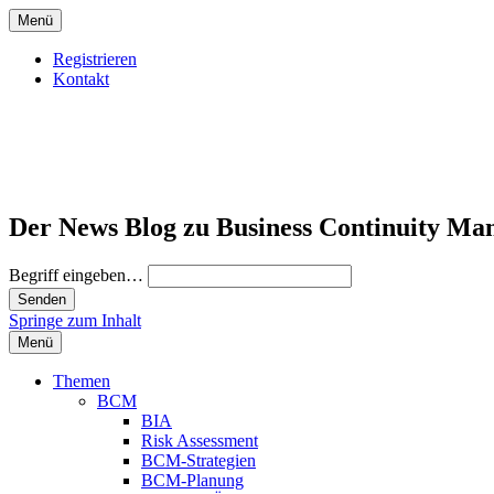
Menü
Registrieren
Kontakt
Der News Blog zu Business Continuity Ma
Begriff eingeben…
Springe zum Inhalt
Menü
Themen
BCM
BIA
Risk Assessment
BCM-Strategien
BCM-Planung