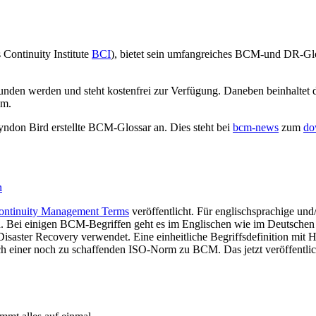
 Continuity Institute
BCI
), bietet sein umfangreiches BCM-und DR-Glo
en werden und steht kostenfrei zur Verfügung. Daneben beinhaltet di
um.
Lyndon Bird erstellte BCM-Glossar an. Dies steht bei
bcm-news
zum
do
n
Continuity Management Terms
veröffentlicht. Für englischsprachige und/
en. Bei einigen BCM-Begriffen geht es im Englischen wie im Deutsche
ster Recovery verwendet. Eine einheitliche Begriffsdefinition mit Hi
och einer noch zu schaffenden ISO-Norm zu BCM. Das jetzt veröffentl