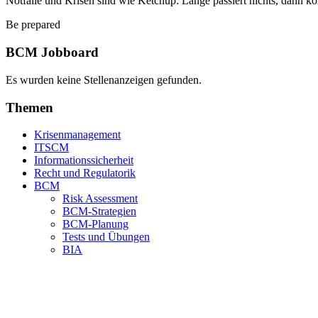
Notfälle und Krisen sind wie Ketchup: Lange passiert nichts, dann ko
Be prepared
BCM Jobboard
Es wurden keine Stellenanzeigen gefunden.
Themen
Krisenmanagement
ITSCM
Informationssicherheit
Recht und Regulatorik
BCM
Risk Assessment
BCM-Strategien
BCM-Planung
Tests und Übungen
BIA