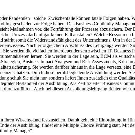
s oder Pandemien - solche Zwischenfälle können fatale Folgen haben. 
te und Imageschäden zur Folge haben. Das Business Continuity Manag
und sieht Maßnahmen vor, die Fortführung der Prozesse abzusichern. Der
lcher Prozess darf auf gar keinen Fall ausfallen? Welche Ressourcen 
d stärkt somit die Widerstandsfähigkeit des Unternehmens. Um in der 
pertenwissens. Nach erfolgreichem Abschluss des Lehrgangs werden Si
Sie werden die vielfachen Interdependenzen zwischen IT, Business Pro
mentalisieren lernen. Sie werden in der Lage sein, BCM als wirtscha
BCM-Strategien, Business Impact Analysen und Risk Assessments, Kri
litätssicherung. Sie werden darüber hinaus in die Lage versetzt, ei
 einzuschätzen. Durch diese berufsbegleitende Ausbildung werden Sie 
ng schult Sie nicht nur, sondern liefert Ihnen zusätzlich eine Qualitä
ntegraler Bestandteil der Ausbildung. Als Zertifizierter Business Con
ent durchzuführen. Auch bei diesem Ausbildungslehrgang richten wir un
m Ihren Wissensstand festzustellen. Damit geht eine Einordnung in Hinb
Ende der Ausbildung findet eine Multiple-Choice-Prüfung statt. Mit de
ntinuity Manager".