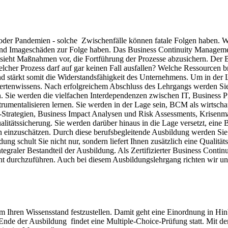
s oder Pandemien - solche Zwischenfälle können fatale Folgen haben. 
te und Imageschäden zur Folge haben. Das Business Continuity Manag
und sieht Maßnahmen vor, die Fortführung der Prozesse abzusichern. Der
lcher Prozess darf auf gar keinen Fall ausfallen? Welche Ressourcen 
d stärkt somit die Widerstandsfähigkeit des Unternehmens. Um in der 
pertenwissens. Nach erfolgreichem Abschluss des Lehrgangs werden Si
Sie werden die vielfachen Interdependenzen zwischen IT, Business Pro
mentalisieren lernen. Sie werden in der Lage sein, BCM als wirtscha
BCM-Strategien, Business Impact Analysen und Risk Assessments, Kri
litätssicherung. Sie werden darüber hinaus in die Lage versetzt, ei
 einzuschätzen. Durch diese berufsbegleitende Ausbildung werden Sie 
ng schult Sie nicht nur, sondern liefert Ihnen zusätzlich eine Qualitä
ntegraler Bestandteil der Ausbildung. Als Zertifizierter Business Con
ent durchzuführen. Auch bei diesem Ausbildungslehrgang richten wir un
m Ihren Wissensstand festzustellen. Damit geht eine Einordnung in Hinb
Ende der Ausbildung findet eine Multiple-Choice-Prüfung statt. Mit de