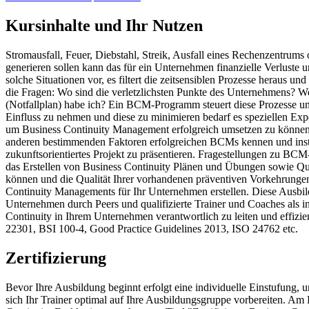
Kursinhalte und Ihr Nutzen
Stromausfall, Feuer, Diebstahl, Streik, Ausfall eines Rechenzentrum
generieren sollen kann das für ein Unternehmen finanzielle Verlus
solche Situationen vor, es filtert die zeitsensiblen Prozesse heraus 
die Fragen: Wo sind die verletzlichsten Punkte des Unternehmens? We
(Notfallplan) habe ich? Ein BCM-Programm steuert diese Prozesse un
Einfluss zu nehmen und diese zu minimieren bedarf es speziellen Ex
um Business Continuity Management erfolgreich umsetzen zu können. 
anderen bestimmenden Faktoren erfolgreichen BCMs kennen und instru
zukunftsorientiertes Projekt zu präsentieren. Fragestellungen zu 
das Erstellen von Business Continuity Plänen und Übungen sowie Qua
können und die Qualität Ihrer vorhandenen präventiven Vorkehrungen
Continuity Managements für Ihr Unternehmen erstellen. Diese Ausbildu
Unternehmen durch Peers und qualifizierte Trainer und Coaches als i
Continuity in Ihrem Unternehmen verantwortlich zu leiten und effizi
22301, BSI 100-4, Good Practice Guidelines 2013, ISO 24762 etc.
Zertifizierung
Bevor Ihre Ausbildung beginnt erfolgt eine individuelle Einstufung, u
sich Ihr Trainer optimal auf Ihre Ausbildungsgruppe vorbereiten. Am 