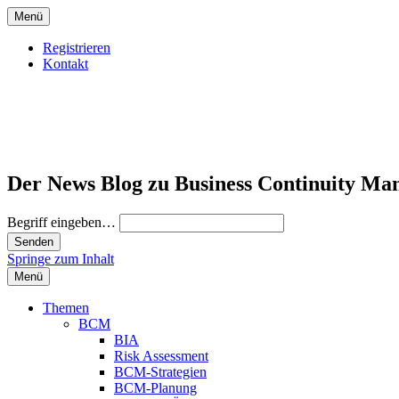
Menü
Registrieren
Kontakt
Der News Blog zu Business Continuity Ma
Begriff eingeben…
Springe zum Inhalt
Menü
Themen
BCM
BIA
Risk Assessment
BCM-Strategien
BCM-Planung