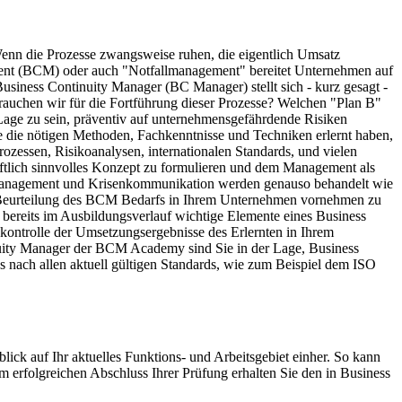
Wenn die Prozesse zwangsweise ruhen, die eigentlich Umsatz
ement (BCM) oder auch "Notfallmanagement" bereitet Unternehmen auf
 Business Continuity Manager (BC Manager) stellt sich - kurz gesagt -
brauchen wir für die Fortführung dieser Prozesse? Welchen "Plan B"
Lage zu sein, präventiv auf unternehmensgefährdende Risiken
e die nötigen Methoden, Fachkenntnisse und Techniken erlernt haben,
zessen, Risikoanalysen, internationalen Standards, und vielen
ftlich sinnvolles Konzept zu formulieren und dem Management als
senmanagement und Krisenkommunikation werden genauso behandelt wie
ne Beurteilung des BCM Bedarfs in Ihrem Unternehmen vornehmen zu
bereits im Ausbildungsverlauf wichtige Elemente eines Business
tskontrolle der Umsetzungsergebnisse des Erlernten in Ihrem
tinuity Manager der BCM Academy sind Sie in der Lage, Business
s nach allen aktuell gültigen Standards, wie zum Beispiel dem ISO
lick auf Ihr aktuelles Funktions- und Arbeitsgebiet einher. So kann
m erfolgreichen Abschluss Ihrer Prüfung erhalten Sie den in Business