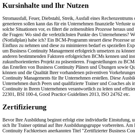
Kursinhalte und Ihr Nutzen
Stromausfall, Feuer, Diebstahl, Streik, Ausfall eines Rechenzentrum
generieren sollen kann das für ein Unternehmen finanzielle Verlus
solche Situationen vor, es filtert die zeitsensiblen Prozesse heraus 
die Fragen: Wo sind die verletzlichsten Punkte des Unternehmens? We
(Notfallplan) habe ich? Ein BCM-Programm steuert diese Prozesse un
Einfluss zu nehmen und diese zu minimieren bedarf es speziellen Ex
um Business Continuity Management erfolgreich umsetzen zu können. 
anderen bestimmenden Faktoren erfolgreichen BCMs kennen und instru
zukunftsorientiertes Projekt zu präsentieren. Fragestellungen zu 
das Erstellen von Business Continuity Plänen und Übungen sowie Qua
können und die Qualität Ihrer vorhandenen präventiven Vorkehrungen
Continuity Managements für Ihr Unternehmen erstellen. Diese Ausbildu
Unternehmen durch Peers und qualifizierte Trainer und Coaches als i
Continuity in Ihrem Unternehmen verantwortlich zu leiten und effizi
22301, BSI 100-4, Good Practice Guidelines 2013, ISO 24762 etc.
Zertifizierung
Bevor Ihre Ausbildung beginnt erfolgt eine individuelle Einstufung, u
sich Ihr Trainer optimal auf Ihre Ausbildungsgruppe vorbereiten. Am 
Continuity Fachkreisen anerkannten Titel "Zertifizierter Business Co