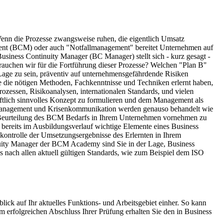
Wenn die Prozesse zwangsweise ruhen, die eigentlich Umsatz
ement (BCM) oder auch "Notfallmanagement" bereitet Unternehmen auf
 Business Continuity Manager (BC Manager) stellt sich - kurz gesagt -
brauchen wir für die Fortführung dieser Prozesse? Welchen "Plan B"
Lage zu sein, präventiv auf unternehmensgefährdende Risiken
e die nötigen Methoden, Fachkenntnisse und Techniken erlernt haben,
zessen, Risikoanalysen, internationalen Standards, und vielen
ftlich sinnvolles Konzept zu formulieren und dem Management als
senmanagement und Krisenkommunikation werden genauso behandelt wie
ne Beurteilung des BCM Bedarfs in Ihrem Unternehmen vornehmen zu
bereits im Ausbildungsverlauf wichtige Elemente eines Business
tskontrolle der Umsetzungsergebnisse des Erlernten in Ihrem
tinuity Manager der BCM Academy sind Sie in der Lage, Business
s nach allen aktuell gültigen Standards, wie zum Beispiel dem ISO
lick auf Ihr aktuelles Funktions- und Arbeitsgebiet einher. So kann
m erfolgreichen Abschluss Ihrer Prüfung erhalten Sie den in Business