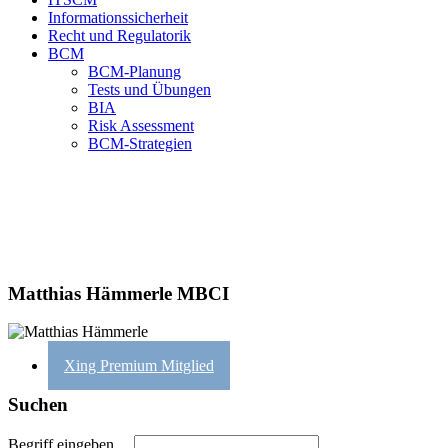
Informationssicherheit
Recht und Regulatorik
BCM
BCM-Planung
Tests und Übungen
BIA
Risk Assessment
BCM-Strategien
Matthias Hämmerle MBCI
Xing Premium Mitglied
Suchen
Begriff eingeben…