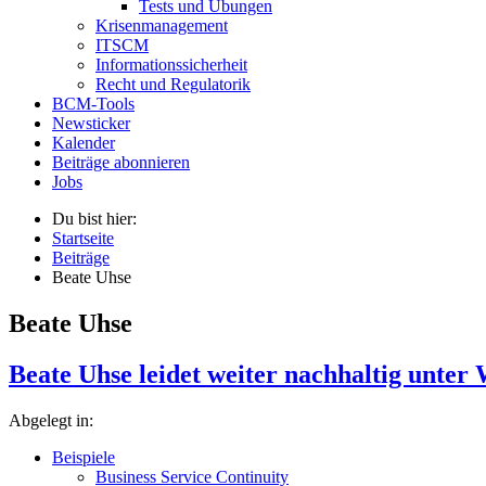
Tests und Übungen
Krisenmanagement
ITSCM
Informationssicherheit
Recht und Regulatorik
BCM-Tools
Newsticker
Kalender
Beiträge abonnieren
Jobs
Du bist hier:
Startseite
Beiträge
Beate Uhse
Beate Uhse
Beate Uhse leidet weiter nachhaltig unter
Abgelegt in:
Beispiele
Business Service Continuity