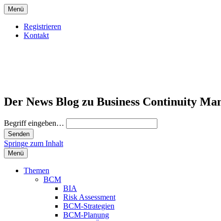
Menü
Registrieren
Kontakt
Der News Blog zu Business Continuity Ma
Begriff eingeben…
Springe zum Inhalt
Menü
Themen
BCM
BIA
Risk Assessment
BCM-Strategien
BCM-Planung