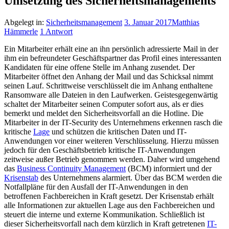
Umsetzung des Sicherheitsmanagements
Abgelegt in:
Sicherheitsmanagement
3. Januar 2017
Matthias
Hämmerle
1 Antwort
Ein Mitarbeiter erhält eine an ihn persönlich adressierte Mail in der
ihm ein befreundeter Geschäftspartner das Profil eines interessanten
Kandidaten für eine offene Stelle im Anhang zusendet. Der
Mitarbeiter öffnet den Anhang der Mail und das Schicksal nimmt
seinen Lauf. Schrittweise verschlüsselt die im Anhang enthaltene
Ransomware alle Dateien in den Laufwerken.
Geistesgegenwärtig
schaltet der Mitarbeiter seinen Computer sofort aus, als er dies
bemerkt und meldet den Sicherheitsvorfall an die Hotline. Die
Mitarbeiter in der IT-Security des Unternehmens erkennen rasch die
kritische
Lage
und schützen die kritischen Daten und IT-
Anwendungen vor einer weiteren Verschlüsselung. Hierzu müssen
jedoch für den Geschäftsbetrieb kritische IT-Anwendungen
zeitweise außer Betrieb genommen werden. Daher wird umgehend
das
Business Continuity Management
(BCM) informiert und der
Krisenstab
des Unternehmens alarmiert. Über das BCM werden die
Notfallpläne für den Ausfall der IT-Anwendungen in den
betroffenen Fachbereichen in Kraft gesetzt. Der Krisenstab erhält
alle Informationen zur aktuellen Lage aus den Fachbereichen und
steuert die interne und externe Kommunikation. Schließlich ist
dieser Sicherheitsvorfall nach dem kürzlich in Kraft getretenen
IT-