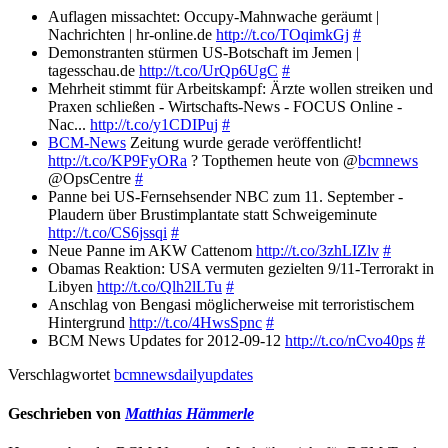
Auflagen missachtet: Occupy-Mahnwache geräumt |
Nachrichten | hr-online.de
http://t.co/TOqimkGj
#
Demonstranten stürmen US-Botschaft im Jemen |
tagesschau.de
http://t.co/UrQp6UgC
#
Mehrheit stimmt für Arbeitskampf: Ärzte wollen streiken und
Praxen schließen - Wirtschafts-News - FOCUS Online -
Nac...
http://t.co/y1CDIPuj
#
BCM-News
Zeitung wurde gerade veröffentlicht!
http://t.co/KP9FyORa
? Topthemen heute von @
bcmnews
@OpsCentre
#
Panne bei US-Fernsehsender NBC zum 11. September -
Plaudern über Brustimplantate statt Schweigeminute
http://t.co/CS6jssqi
#
Neue Panne im AKW Cattenom
http://t.co/3zhLIZlv
#
Obamas Reaktion: USA vermuten gezielten 9/11-Terrorakt in
Libyen
http://t.co/Qlh2lLTu
#
Anschlag von Bengasi möglicherweise mit terroristischem
Hintergrund
http://t.co/4HwsSpnc
#
BCM News Updates for 2012-09-12
http://t.co/nCvo40ps
#
Verschlagwortet
bcmnewsdailyupdates
Geschrieben von
Matthias Hämmerle