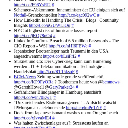
http://t.co/F98YsRi2
#
Schengen-Abkommen: Innenminister der EU einigen sich auf
Notfall
-Grenzkontrollen
http://t.co/egc092wC
#
How LinkedIn Is Handling The Crisis | Blogs | Continuity
Insights
http://t.co/uGUWLIOu
#
NYC at highest risk of hurricane losses: report
http://t.co/jRQ78nO4
#
LinkedIn Confirms Breach of 6.5 million Passwords - The
CIO Report - WSJ
http://t.co/nHI6FEWe
#
Japanischer Bootsanleger nach Tsunami in den USA
angeschwemmt
http://t.co/bLsiFrI2
#
Stuxnet und Co: Der Cyberkrieg kann zum Bumerang
werden - IT + Telekommunikation - Technologie -
Handelsblatt
http://t.co/RT15ksqF
#
BCM-News
Zeitung wurde gerade veröffentlicht!
http://t.co/KP9FyORa
? Topthemen heute von @
bcmnews
@GarethHowell @
GaryParker24
#
Gefährlicher Blindgänger in Hamburg entschärft
http://t.co/wln70EwT
#
"Unzureichendes Risikomanagement" - Aufsicht watscht
JPMorgan ab - teleboerse.de
http://t.co/imPe1ZtE
#
Dock from Japanese tsunami washes up on Oregon beach
http://t.co/xIvvaME4
#
Was halten Zwischenlager aus?: Stresstests laufen an