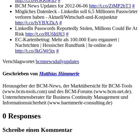
http://t.co/ecKRiwID
#
BCM News Updates for 2012-06-06
http://t.co/ZtMP2bT3
#
Mögliches Datenleck - Linkedin soll 6,5 Millionen Passwörter
verloren haben - Aktuell/Wirtschaft-und-Konjunktur
http://t.co/fsYBXZkA
#
LinkedIn Passwords Reportedly Stolen, Millions Could Be At
Risk
http://t.co/8U6IdJ63
#
EC-Kartenbetrug: Mehr als 100.000 Euro ergaunert |
Nachrichten | Hessischer Rundfunk | hr-online.de
http://t.co/JkGWr5tx
#
Verschlagwortet
bcmnewsdailyupdates
Geschrieben von
Matthias Hämmerle
Herausgeber der BCM-News, der Marktübersicht für BCM-Tools
(www.bcm-tools.com) und des BCM-Forums (www.bcm-net.de).
Unternehmensberater für Business Continuity Management und
Informationssicherheit (www.haemmerle-consulting.de)
0 Responses
Schreibe einen Kommentar