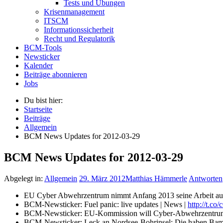
Tests und Übungen
Krisenmanagement
ITSCM
Informationssicherheit
Recht und Regulatorik
BCM-Tools
Newsticker
Kalender
Beiträge abonnieren
Jobs
Du bist hier:
Startseite
Beiträge
Allgemein
BCM News Updates for 2012-03-29
BCM News Updates for 2012-03-29
Abgelegt in:
Allgemein
29. März 2012
Matthias Hämmerle
Antworten
EU Cyber Abwehrzentrum nimmt Anfang 2013 seine Arbeit auf
BCM-Newsticker: Fuel panic: live updates | News |
http://t.c
BCM-Newsticker: EU-Kommission will Cyber-Abwehrzentrum A
BCM-Newsticker: Leck an Nordsee-Bohrinsel: Die haben Bamm