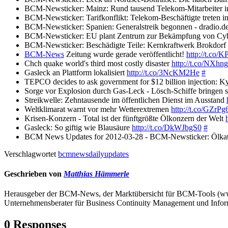
BCM-Newsticker: Mainz: Rund tausend Telekom-Mitarbeiter im
BCM-Newsticker: Tarifkonflikt: Telekom-Beschäftigte treten i
BCM-Newsticker: Spanien: Generalstreik begonnen - dradio.d
BCM-Newsticker: EU plant Zentrum zur Bekämpfung von Cyberk
BCM-Newsticker: Beschädigte Teile: Kernkraftwerk Brokdorf 
BCM-News
Zeitung wurde gerade veröffentlicht!
http://t.co
Chch quake world's third most costly disaster
http://t.co/NXh
Gasleck an Plattform lokalisiert
http://t.co/3NcKM2He
#
TEPCO decides to ask government for $12 billion injection: 
Sorge vor Explosion durch Gas-Leck - Lösch-Schiffe bringen s
Streikwelle: Zehntausende im öffentlichen Dienst im Ausstand
Weltklimarat warnt vor mehr Wetterextremen
http://t.co/GZrP
Krisen-Konzern - Total ist der fünftgrößte Ölkonzern der Welt
Gasleck: So giftig wie Blausäure
http://t.co/DkWJbgS0
#
BCM News Updates for 2012-03-28 - BCM-Newsticker: Ölkatast
Verschlagwortet
bcmnewsdailyupdates
Geschrieben von
Matthias Hämmerle
Herausgeber der BCM-News, der Marktübersicht für BCM-Tools (
Unternehmensberater für Business Continuity Management und Infor
0 Responses