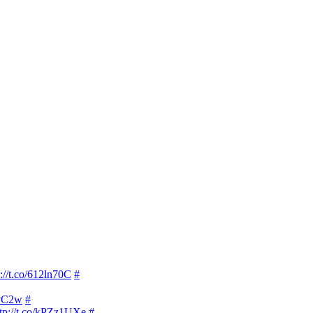
p://t.co/612ln70C
#
HvC2w
#
ttp://t.co/kPZz1UXe
#