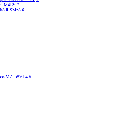
1CSGM4ES
#
co/h8dLSMz8
#
/t.co/MZuo8VL4
#