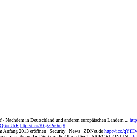
 - Nachdem in Deutschland und anderen europäischen Ländern ...
htt
o/cQ6ocUrR
http://t.co/K6gzPn0m
#
nfang 2013 eröffnen | Security | News | ZDNet.de
http://t.co/qYf
el, dass ihnen das Ding um die Ohren fliegt - SPIEGEL ONLIN...
h