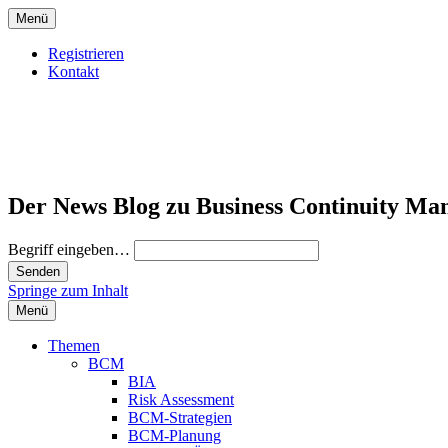
Menü
Registrieren
Kontakt
Der News Blog zu Business Continuity Ma
Begriff eingeben…
Springe zum Inhalt
Menü
Themen
BCM
BIA
Risk Assessment
BCM-Strategien
BCM-Planung