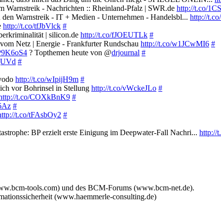
 Warnstreik - Nachrichten :: Rheinland-Pfalz | SWR.de
http://t.co/
n den Warnstreik - IT + Medien - Unternehmen - Handelsbl...
http://t.
e
http://t.co/tfJbVlck
#
riminalität | silicon.de
http://t.co/fJOEUTLk
#
vom Netz | Energie - Frankfurter Rundschau
http://t.co/w1JCwMI6
#
/KP9K6oS4
? Topthemen heute von @
drjournal
#
ngUVd
#
Kyodo
http://t.co/wIpijH9m
#
ich vor Bohrinsel in Stellung
http://t.co/vWckeJLo
#
http://t.co/COXkBnK9
#
g6Az
#
http://t.co/tFAsbOy2
#
rophe: BP erzielt erste Einigung im Deepwater-Fall Nachri...
http:/
www.bcm-tools.com) und des BCM-Forums (www.bcm-net.de).
mationssicherheit (www.haemmerle-consulting.de)