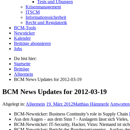
Tests und Übungen
Krisenmanagement
ITSCM
Informationssicherheit
Recht und Regulatorik
BCM-Tools
Newsticker
Kalender
Beiträge abonnieren
Jobs
Du bist hier:
Startseite
Beiträge
Allgemein
BCM News Updates for 2012-03-19
BCM News Updates for 2012-03-19
Abgelegt in:
Allgemein
19. März 2012
Matthias Hämmerle
Antworten
BCM-Newsticker: Business Continuity’s role in Supply Chain
Aus den Augen – aus dem Sinn ? - Auslagern lässt sich Vieles, 
BCM-Newsticker: IT-Security, Hacker, Virus: Niemand ist si
BCM-Newsticker: Bericht der Bundesnetzagentur - Ausbau der N