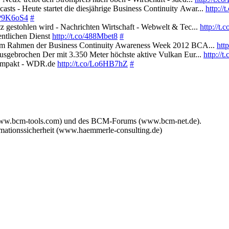
s - Heute startet die diesjährige Business Continuity Awar...
http:/
/KP9K6oS4
#
 gestohlen wird - Nachrichten Wirtschaft - Webwelt & Tec...
http://t
entlichen Dienst
http://t.co/488Mbet8
#
- Im Rahmen der Business Continuity Awareness Week 2012 BCA...
htt
sgebrochen Der mit 3.350 Meter höchste aktive Vulkan Eur...
http://
kompakt - WDR.de
http://t.co/Lo6HB7hZ
#
www.bcm-tools.com) und des BCM-Forums (www.bcm-net.de).
mationssicherheit (www.haemmerle-consulting.de)