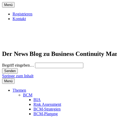
Menü
Registrieren
Kontakt
Der News Blog zu Business Continuity Ma
Begriff eingeben…
Springe zum Inhalt
Menü
Themen
BCM
BIA
Risk Assessment
BCM-Strategien
BCM-Planung