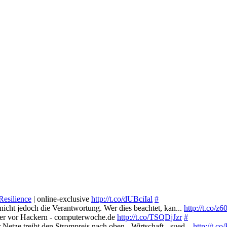
Resilience
| online-exclusive
http://t.co/dUBciIal
#
nicht jedoch die Verantwortung. Wer dies beachtet, kan...
http://t.co/
cher vor Hackern - computerwoche.de
http://t.co/TSQDjJzr
#
etze treibt den Strompreis nach oben - Wirtschaft - sued...
http://t.c