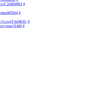
/t.co/C2eBM9Ef
#
.co/tmuMTi64
#
p://t.co/oT3q9RJG
#
t.co/cymayX4M
#