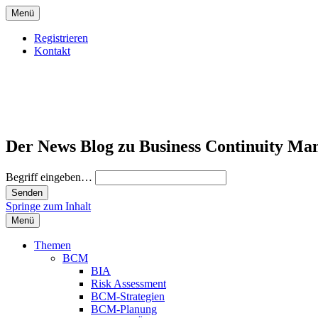
Menü
Registrieren
Kontakt
Der News Blog zu Business Continuity Ma
Begriff eingeben…
Springe zum Inhalt
Menü
Themen
BCM
BIA
Risk Assessment
BCM-Strategien
BCM-Planung