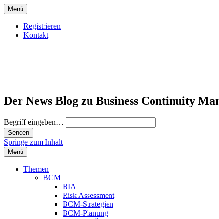
Menü
Registrieren
Kontakt
Der News Blog zu Business Continuity Ma
Begriff eingeben…
Springe zum Inhalt
Menü
Themen
BCM
BIA
Risk Assessment
BCM-Strategien
BCM-Planung