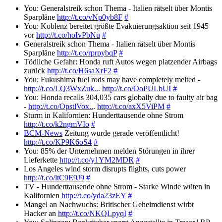
You: Generalstreik schon Thema - Italien rätselt über Montis
Sparpläne
http://t.co/vNp0yb8F
#
You: Koblenz bereitet größte Evakuierungsaktion seit 1945
vor
http://t.co/hoIvPbNu
#
Generalstreik schon Thema - Italien rätselt über Montis
Sparpläne
http://t.co/rprpybqP
#
Tödliche Gefahr: Honda ruft Autos wegen platzender Airbags
zurück
http://t.co/H6saXrF2
#
You: Fukushima fuel rods may have completely melted -
http://t.co/LQ3WxZuk..
.
http://t.co/OoPULbUI
#
You: Honda recalls 304,035 cars globally due to faulty air bag
-
http://t.co/OpstlVox..
.
http://t.co/axX5ViPM
#
Sturm in Kalifornien: Hunderttausende ohne Strom
http://t.co/k2ngmVIo
#
BCM-News
Zeitung wurde gerade veröffentlicht!
http://t.co/KP9K6oS4
#
You: 85% der Unternehmen melden Störungen in ihrer
Lieferkette
http://t.co/y1YM2MDR
#
Los Angeles wind storm disrupts flights, cuts power
http://t.co/ltC9E9J9
#
TV - Hunderttausende ohne Strom - Starke Winde wüten in
Kalifornien
http://t.co/yda23zEY
#
Mangel an Nachwuchs: Britischer Geheimdienst wirbt
Hacker an
http://t.co/NKQLpyqI
#