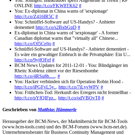
You: Solingen: Bankräuber sperrt Angestellte in Tresor | RP
ONLINE
http://t.co/FKW8TK62
#
You: Ex-diplomat in China warns of 'sexpionage'
http://t.co/Z416IR5C
#
You: Schnüffel-Software auf US-Handys? - Anbieter
dementiert
http://t.co/s2BxbGpD
#
Ex-diplomat in China warns of 'sexpionage' - A former
Canadian diplomat warns that "virtually all" Chinese...
http://t.co/OI5Celjo
#
Schnüffel-Software auf US-Handys? - Anbieter dementiert -
Es wäre ein gewaltiger Einbruch in die Privatsphäre: Ein U...
http://t.co/9yjfOFef
#
BCM News Updates for 2011-12-01 - You: Blindgänger im
Rhein: Koblenz zittert vor der Riesenbombe
http://t.co/4RSu8b.....
.
#
You: Hacker verbünden sich für Operation Robin Hood -
http://t.co/iPGFvL5y..
.
http://t.co/7iLyvWPV
#
You: Frühchen-Tod: Herkunft des Erregers nicht feststellbar -
http://t.co/pYfQIFpz..
.
http://t.co/odVBOvT8
#
Geschrieben von
Matthias Hämmerle
Herausgeber der BCM-News, der Marktübersicht für BCM-Tools
(www.bcm-tools.com) und des BCM-Forums (www.bcm-net.de).
Unternehmensberater für Business Continuity Management und