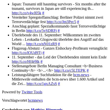
Japan: Tsunami still haunting survivors - Six months after the
tsunami, survivors in Japan are still experiencing th...
http://t.co/v4wI05k
#
Vereitelter Spregstoffanschlag: Berliner Polizei nimmt zwei
Terrorverdächtige fest
http://t.co/Jm3Pec5
#
Anschlag geplant: Spezialkommando fasst Terrorverdächtige
in Berlin
http://t.co/5vSDRFt
#
Überlebende des 11. September: Willkommen im zweiten
Leben - Leokadia Glogowski überlebte den Angriff auf das
World ...
http://t.co/nN01zR9
#
Flugzeug-Absturz - Ganzes Eishockey-Profiteam verunglückt
http://t.co/lOUd9Tj
#
11. September - das Leid der Überlebenden nimmt kein Ende
http://t.co/Hf4r9lk
#
Stellenangebote Berlin Managing Consultant <b>Business
Continuity</b> <b>...</b>
http://t.co/c5LTEPK
#
Leistungsfähigere Suchfunktion für die
bcm-news
-
Mittlerweile enthalten die bcm-news über 1.600 Artikel und
die Zei...
http://t.co/1gxAZsS
#
Powered by
Twitter Tools
Verschlagwortet
bcmnews
Geschrieben von
Matthias Hämmerle