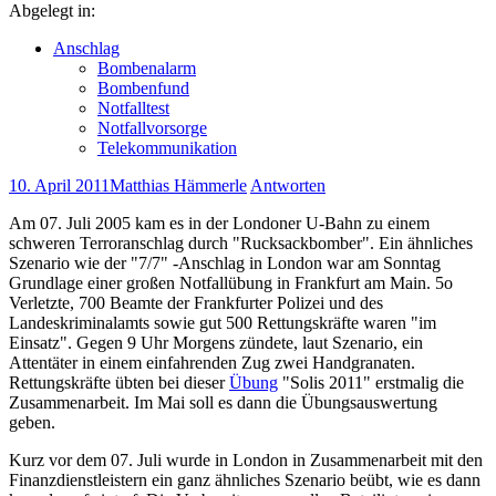
Abgelegt in:
Anschlag
Bombenalarm
Bombenfund
Notfalltest
Notfallvorsorge
Telekommunikation
10. April 2011
Matthias Hämmerle
Antworten
Am 07. Juli 2005 kam es in der Londoner U-Bahn zu einem
schweren Terroranschlag durch "Rucksackbomber". Ein ähnliches
Szenario wie der "7/7" -Anschlag in London war am Sonntag
Grundlage einer großen Notfallübung in Frankfurt am Main. 5o
Verletzte, 700 Beamte der Frankfurter Polizei und des
Landeskriminalamts sowie gut 500 Rettungskräfte waren "im
Einsatz".
Gegen 9 Uhr Morgens zündete, laut Szenario, ein
Attentäter in einem einfahrenden Zug zwei Handgranaten.
Rettungskräfte übten bei dieser
Übung
"Solis 2011" erstmalig die
Zusammenarbeit. Im Mai soll es dann die Übungsauswertung
geben.
Kurz vor dem 07. Juli wurde in London in Zusammenarbeit mit den
Finanzdienstleistern ein ganz ähnliches Szenario beübt, wie es dann