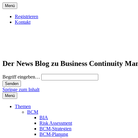
Menü
Registrieren
Kontakt
Der News Blog zu Business Continuity Ma
Begriff eingeben…
Springe zum Inhalt
Menü
Themen
BCM
BIA
Risk Assessment
BCM-Strategien
BCM-Planung