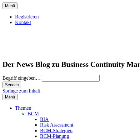
Menü
Registrieren
Kontakt
Der News Blog zu Business Continuity Ma
Begriff eingeben…
Springe zum Inhalt
Menü
Themen
BCM
BIA
Risk Assessment
BCM-Strategien
BCM-Planung