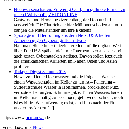
Hochwasserschäden: Zu wenig Geld, um geflutete Firmen zu
retten | Wirtschaft | ZEIT ONLINE
Gastwirte und Firmenbesitzer entlang der Donau sind
verzweifelt. Die Flut richtete hier Millionenschäden an, nun
bangen die Mittelständler um ihre Existenz.
Spionage und Bedrohung aus dem Netz: USA helfen
Alliierten gegen Cyberangriffe - n-tv.de
Nationale Sicherheitsstrategien greifen auf die digitale Welt
über. Die USA spähen nicht nur Internetnutzer aus, sie sind
auch gegen Cyberattacken gerüstet. Davon sollen jetzt auch
die amerikanischen Alliierten im Nahen Osten und Asien
profitieren.
Today’s Digest 8. June 2013
News von Heute Hochwasser und die Folgen – Was bei
einem Wasserschaden im Keller zu tun ist – Panorama –
Süddeutsche.de Wasser in Hohlräumen, bröckelnder Putz,
verrostete Leitungen, Schimmelpilze: Einen Wasserschaden
im Keller nachhaltig zu beseitigen, geht weder schnell, noch
ist es billig. Wie aufwendig es ist, ein Haus nach der Flut
wieder trocken zu [...]
https://www.
bcm-news
.de
Verschlagwortet
News