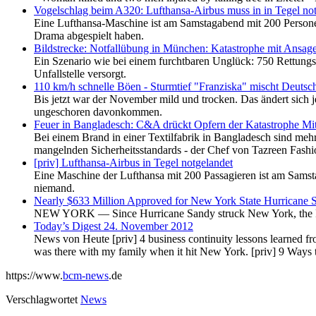
Vogelschlag beim A320: Lufthansa-Airbus muss in in Tegel no
Eine Lufthansa-Maschine ist am Samstagabend mit 200 Personen 
Drama abgespielt haben.
Bildstrecke: Notfallübung in München: Katastrophe mit Ansag
Ein Szenario wie bei einem furchtbaren Unglück: 750 Rettungs
Unfallstelle versorgt.
110 km/h schnelle Böen - Sturmtief "Franziska" mischt Deutsc
Bis jetzt war der November mild und trocken. Das ändert sich 
ungeschoren davonkommen.
Feuer in Bangladesch: C&A drückt Opfern der Katastrophe Mit
Bei einem Brand in einer Textilfabrik in Bangladesch sind me
mangelnden Sicherheitsstandards - der Chef von Tazreen Fashi
[priv] Lufthansa-Airbus in Tegel notgelandet
Eine Maschine der Lufthansa mit 200 Passagieren ist am Samst
niemand.
Nearly $633 Million Approved for New York State Hurricane 
NEW YORK — Since Hurricane Sandy struck New York, the Fede
Today’s Digest 24. November 2012
News von Heute [priv] 4 business continuity lessons learned f
was there with my family when it hit New York. [priv] 9 Ways t
https://www.
bcm-news
.de
Verschlagwortet
News