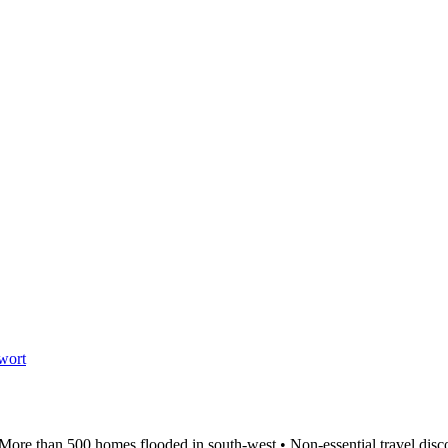
wort
 More than 500 homes flooded in south-west • Non-essential travel disco