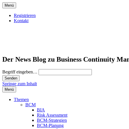
Menü
Registrieren
Kontakt
Der News Blog zu Business Continuity Ma
Begriff eingeben…
Springe zum Inhalt
Menü
Themen
BCM
BIA
Risk Assessment
BCM-Strategien
BCM-Planung