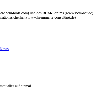
www.bcm-tools.com) und des BCM-Forums (www.bcm-net.de).
mationssicherheit (www.haemmerle-consulting.de)
t News
mmt alles auf einmal.