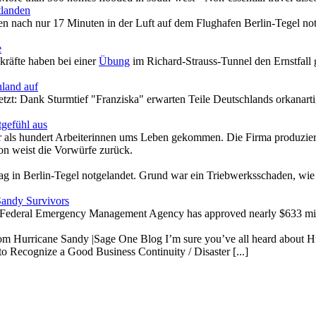
tlanden
nach nur 17 Minuten in der Luft auf dem Flughafen Berlin-Tegel notge
e
kräfte haben bei einer
Übung
im Richard-Strauss-Tunnel den Ernstfall
hland auf
jetzt: Dank Sturmtief "Franziska" erwarten Teile Deutschlands orkanar
gefühl aus
hr als hundert Arbeiterinnen ums Leben gekommen. Die Firma produzie
on weist die Vorwürfe zurück.
ag in Berlin-Tegel notgelandet. Grund war ein Triebwerksschaden, wie
Sandy Survivors
ral Emergency Management Agency has approved nearly $633 million t
rom Hurricane Sandy |Sage One Blog I’m sure you’ve all heard about H
o Recognize a Good Business Continuity / Disaster [...]