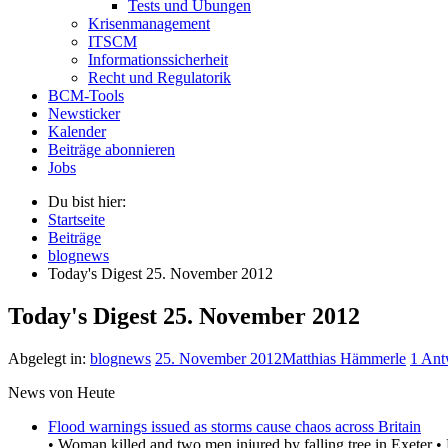
Tests und Übungen
Krisenmanagement
ITSCM
Informationssicherheit
Recht und Regulatorik
BCM-Tools
Newsticker
Kalender
Beiträge abonnieren
Jobs
Du bist hier:
Startseite
Beiträge
blognews
Today's Digest 25. November 2012
Today's Digest 25. November 2012
Abgelegt in:
blognews
25. November 2012
Matthias Hämmerle
1 Ant
News von Heute
Flood warnings issued as storms cause chaos across Britain
• Woman killed and two men injured by falling tree in Exeter •