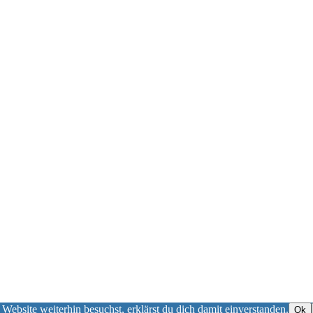
 Website weiterhin besuchst, erklärst du dich damit einverstanden.
Ok