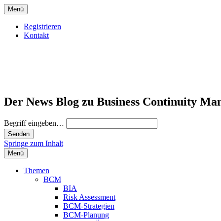
Menü
Registrieren
Kontakt
Der News Blog zu Business Continuity Ma
Begriff eingeben…
Springe zum Inhalt
Menü
Themen
BCM
BIA
Risk Assessment
BCM-Strategien
BCM-Planung