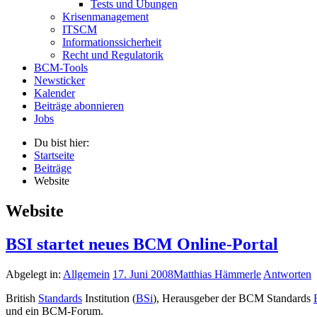
Tests und Übungen
Krisenmanagement
ITSCM
Informationssicherheit
Recht und Regulatorik
BCM-Tools
Newsticker
Kalender
Beiträge abonnieren
Jobs
Du bist hier:
Startseite
Beiträge
Website
Website
BSI startet neues BCM Online-Portal
Abgelegt in:
Allgemein
17. Juni 2008
Matthias Hämmerle
Antworten
British
Standards
Institution (
BSi
), Herausgeber der BCM Standards
und ein BCM-Forum.