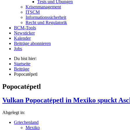
Tests und Übungen
Krisenmanagement
ITSCM
Informationssicherheit
Recht und Regulatorik
BCM-Tools
Newsticker
Kalender
Beiträge abonnieren
Jobs
Du bist hier:
Startseite
Beiträge
Popocatépetl
Popocatépetl
Vulkan Popocatépetl in Mexiko spuckt Asch
Abgelegt in:
Griechenland
Mexiko