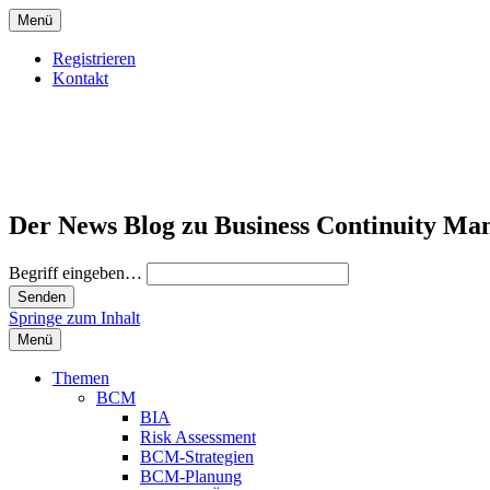
Menü
Registrieren
Kontakt
Der News Blog zu Business Continuity Ma
Begriff eingeben…
Springe zum Inhalt
Menü
Themen
BCM
BIA
Risk Assessment
BCM-Strategien
BCM-Planung