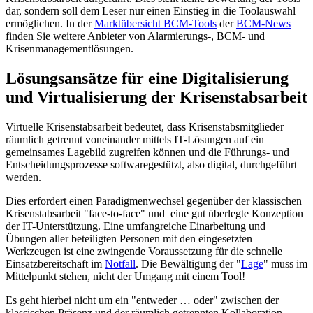
dar, sondern soll dem Leser nur einen Einstieg in die Toolauswahl
ermöglichen. In der
Marktübersicht BCM-Tools
der
BCM-News
finden Sie weitere Anbieter von Alarmierungs-, BCM- und
Krisenmanagementlösungen.
Lösungsansätze für eine Digitalisierung
und Virtualisierung der Krisenstabsarbeit
Virtuelle Krisenstabsarbeit bedeutet, dass Krisenstabsmitglieder
räumlich getrennt voneinander mittels IT-Lösungen auf ein
gemeinsames Lagebild zugreifen können und die Führungs- und
Entscheidungsprozesse softwaregestützt, also digital, durchgeführt
werden.
Dies erfordert einen Paradigmenwechsel gegenüber der klassischen
Krisenstabsarbeit "face-to-face" und eine gut überlegte Konzeption
der IT-Unterstützung. Eine umfangreiche Einarbeitung und
Übungen aller beteiligten Personen mit den eingesetzten
Werkzeugen ist eine zwingende Voraussetzung für die schnelle
Einsatzbereitschaft im
Notfall
. Die Bewältigung der "
Lage
" muss im
Mittelpunkt stehen, nicht der Umgang mit einem Tool!
Es geht hierbei nicht um ein "entweder … oder" zwischen der
klassischen Präsenz und der räumlich getrennten Kollaboration,