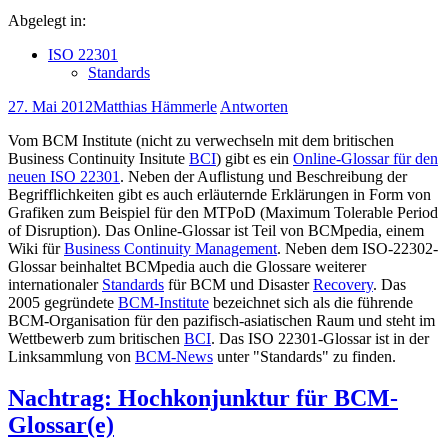
Abgelegt in:
ISO 22301
Standards
27. Mai 2012
Matthias Hämmerle
Antworten
Vom BCM Institute (nicht zu verwechseln mit dem britischen
Business Continuity Insitute
BCI
) gibt es ein
Online-Glossar für den
neuen ISO 22301
. Neben der Auflistung und Beschreibung der
Begrifflichkeiten gibt es auch erläuternde Erklärungen in Form von
Grafiken zum Beispiel für den MTPoD (Maximum Tolerable Period
of Disruption). Das Online-Glossar ist Teil von BCMpedia, einem
Wiki für
Business Continuity Management
. Neben dem ISO-22302-
Glossar beinhaltet BCMpedia auch die Glossare weiterer
internationaler
Standards
für BCM und Disaster
Recovery
. Das
2005 gegründete
BCM-Institute
bezeichnet sich als die führende
BCM-Organisation für den pazifisch-asiatischen Raum und steht im
Wettbewerb zum britischen
BCI
. Das ISO 22301-Glossar ist in der
Linksammlung von
BCM-News
unter "Standards" zu finden.
Nachtrag: Hochkonjunktur für BCM-
Glossar(e)