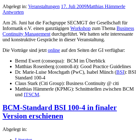
Abgelegt in:
Veranstaltungen
17. Juli 2009
Matthias Hämmerle
Antworten
Am 26. Juni hat die Fachgruppe SECMGT der Gesellschaft für
Informatik e.V. einen ganztägigen
Workshop
zum Thema
Business
Continuity Management
durchgeführt. Wir hatten sehr interessante
und konstruktive Gespräche in dieser Veranstaltung.
Die Vorträge sind jetzt
online
auf den Seiten der GI verfügbar:
Bernd Ewert (consequa): BCM im Überblick
Matthias Rosenberg (controll-it): Good Practice Guidelines
Dr. Marie-Luise Moschgath (PwC), Isabel Münch (
BSI
): BSI
Standard 100-4
Claus Stark (Citi Group): Business Continuity @ citi
Matthias Hämmerle (KPMG): Schnittstellen zwischen BCM
und
ITSCM
.
BCM-Standard BSI 100-4 in finaler
Version erschienen
Abgelegt in:
Literatur