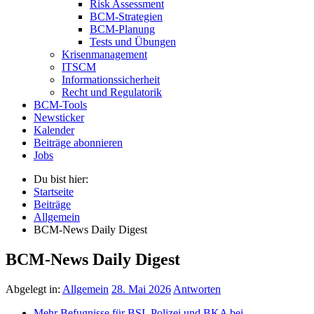
Risk Assessment
BCM-Strategien
BCM-Planung
Tests und Übungen
Krisenmanagement
ITSCM
Informationssicherheit
Recht und Regulatorik
BCM-Tools
Newsticker
Kalender
Beiträge abonnieren
Jobs
Du bist hier:
Startseite
Beiträge
Allgemein
BCM-News Daily Digest
BCM-News Daily Digest
Abgelegt in:
Allgemein
28. Mai 2026
Antworten
Mehr Befugnisse für BSI, Polizei und BKA bei