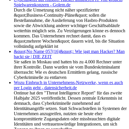
Spielwarenkonzern - Golem.de
Durch die Umsetzung nicht näher spezifizierter
&quot;Business-Continuity-Pläne&quot; sollen die
Bestellannahme, die Auslieferung von Hasbro-Produkten
sowie die Abwicklung anderer wichtiger Geschäftsabläufe
weiterhin möglich sein. Zu Verzögerungen könne es dennoch
kommen. Das Unternehmen rechnet damit, dass es
&quot;mehrere Wochen&quot; dauern wird, bis die Situation
vollständig aufgeklärt ist
&quot;No Name 057(16)&quot;: Wie jagt man Hacker? Man
hackt sie | DIE ZEIT
Sie saßen in Moskau und hatten bis zu 4.000 Rechner unter
ihrer Kontrolle. Dann wurden sie vom Bundeskriminalamt
überrascht: Wie es deutschen Ermittlern gelang, russische
Cyberkriminelle zu entlarven
Wozu Einbruch in Unternehmens-Netzwerke, wenn es auch
per Login geht - datensicherheit.de
Ontinue hat den "Threat Intelligence Report" für das zweite
Halbjahr 2025 veröffentlicht. Dessen zentrale Erkenntnis ist
demnach, dass Cyberkriminelle zunehmend auf
Identitätsangriffe setzen. Statt Schwachstellen in Systemen der
Unternehmen anzugreifen, nutzten sie heute eher
kompromittierte Zugangsdaten oder missbrauchten digitale
Identitäten und vertrauenswürdige Integrationen, um sich