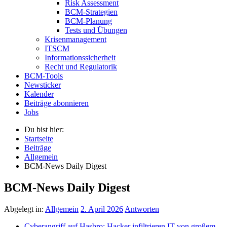
Risk Assessment
BCM-Strategien
BCM-Planung
Tests und Übungen
Krisenmanagement
ITSCM
Informationssicherheit
Recht und Regulatorik
BCM-Tools
Newsticker
Kalender
Beiträge abonnieren
Jobs
Du bist hier:
Startseite
Beiträge
Allgemein
BCM-News Daily Digest
BCM-News Daily Digest
Abgelegt in:
Allgemein
2. April 2026
Antworten
Cyberangriff auf Hasbro: Hacker infiltrieren IT von großem