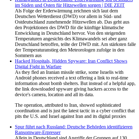
im Süden und Osten für Hitzewellen sorgen | DIE ZEIT
Als Folge der Erderwärmung zeichnen sich laut dem
Deutschen Wetterdienst (DWD) vor allem in Süd- und
Ostdeutschland zunehmende Hitzewellen ab. Das geht aus
den Projektionen des DWD für die künftige klimatische
Entwicklung in Deutschland hervor. Von den steigenden
Temperaturen angesichts des Klimawandels sei aber ganz
Deutschland betroffen, teilte der DWD mit. Am stärksten falle
der Temperaturanstieg den Meteorologen zufolge in den
Sommern aus
Hacked Hospitals, Hidden Spyware: Iran Conflict Shows
Digital Fight in Warfare
As they fled an Iranian missile strike, some Israelis with
Android phones received a text offering a link to real-time
information about bomb shelters. But instead of a helpful app,
the link downloaded spyware giving hackers access to the
device's camera, location and all its data.
The operation, attributed to Iran, showed sophisticated
coordination and is just the latest tactic in a cyber conflict that
pits the U.S. and Israel against Iran and its digital proxies
Spur führt nach Russland: Deutsche Behörden identifizieren
Ransomware-Erpresser
Allein in Deutschland sind Angriffe der Gruppen auf 130