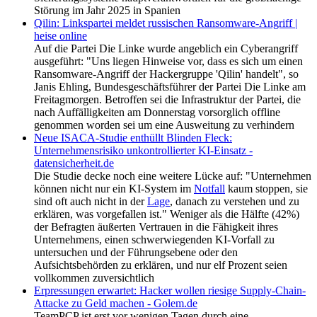
Störung im Jahr 2025 in Spanien
Qilin: Linkspartei meldet russischen Ransomware-Angriff |
heise online
Auf die Partei Die Linke wurde angeblich ein Cyberangriff
ausgeführt: "Uns liegen Hinweise vor, dass es sich um einen
Ransomware-Angriff der Hackergruppe 'Qilin' handelt", so
Janis Ehling, Bundesgeschäftsführer der Partei Die Linke am
Freitagmorgen. Betroffen sei die Infrastruktur der Partei, die
nach Auffälligkeiten am Donnerstag vorsorglich offline
genommen worden sei um eine Ausweitung zu verhindern
Neue ISACA-Studie enthüllt Blinden Fleck:
Unternehmensrisiko unkontrollierter KI-Einsatz -
datensicherheit.de
Die Studie decke noch eine weitere Lücke auf: "Unternehmen
können nicht nur ein KI-System im
Notfall
kaum stoppen, sie
sind oft auch nicht in der
Lage
, danach zu verstehen und zu
erklären, was vorgefallen ist." Weniger als die Hälfte (42%)
der Befragten äußerten Vertrauen in die Fähigkeit ihres
Unternehmens, einen schwerwiegenden KI-Vorfall zu
untersuchen und der Führungsebene oder den
Aufsichtsbehörden zu erklären, und nur elf Prozent seien
vollkommen zuversichtlich
Erpressungen erwartet: Hacker wollen riesige Supply-Chain-
Attacke zu Geld machen - Golem.de
TeamPCP ist erst vor wenigen Tagen durch eine