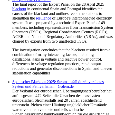
The final report of the Expert Panel on the 28 April 2025
blackout
in continental Spain and Portugal identifies the
causes of the blackout and outlines recommendations to
strengthen the
resilience
of Europe's interconnected electricity
system. It was prepared by a technical Expert Panel of 49
members, including representatives from Transmission System
Operators (TSOs), Regional Coordination Centres (RCCs),
ACER and National Regulatory Authorities (NRAs), and was
chaired by experts from two unaffected TSOs.
The investigation concludes that the blackout resulted from a
combination of many interacting factors, including
oscillations, gaps in voltage and reactive power control,
differences in voltage regulation practices, rapid output
reductions and generator disconnections in Spain, and uneven
stabilisation capabilities
Spanischer Blackout 2025: Stromausfall durch veraltetes
System und Fehlverhalten - Golem.de
Der Verband der europäischen Übertragungsnetzbetreiber hat
auf insgesamt 472 Seiten die Ursachen des massivsten
europäischen Stromausfalls seit 20 Jahren abschließend
untersucht. Neben einer Häufung unglücklicher Umstände
waren vor allem veraltete und teils zu lasche
Sicherungssysteme hauptverantwortlich für die großflächige