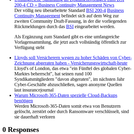
200-4 CD » Business Continuity Management News
Der völlig neu überarbeitete Standard
BSI 200-4
Business
Continuity Management
befindet sich auf dem Weg zur
zweiten Community Draft-Fassung, in der die vorliegenden
Rückmeldungen durch das
BSI
eingearbeitet werden.
Als Ergänzung zum Standard gibt es eine umfangreiche
Vorlagensammlung, die jetzt auch vollständig öffentlich zur
Verfügung steht
Lloyds soll Versicherern wegen zu hoher Schäden von Cyber-
Zeichnung abgeraten haben - Versicherungswirtschaft-heute
Lloyd's of London, das etwa "ein Fünftel des globalen Cyber-
Marktes beherrscht", hat seinen rund 100
Syndikatsmitgliedern "davon abgeraten", im nächsten Jahr
Cyber-Geschäfte abzuschließen, sagen anonyme Quellen
laut insurancejournal
Warum Microsoft-365-Daten spezielle Cloud-Backups
benötigen
Werden Microsoft-365-Daten somit etwa von Benutzern
gelöscht, zerstört oder durch Ransomware verschlüsselt, sind
sie dauerhaft verloren
0 Responses