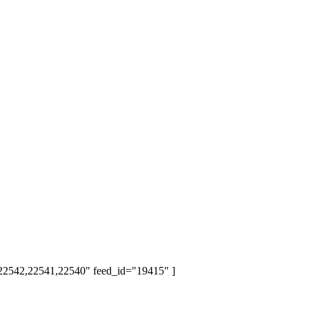
,22542,22541,22540" feed_id="19415" ]