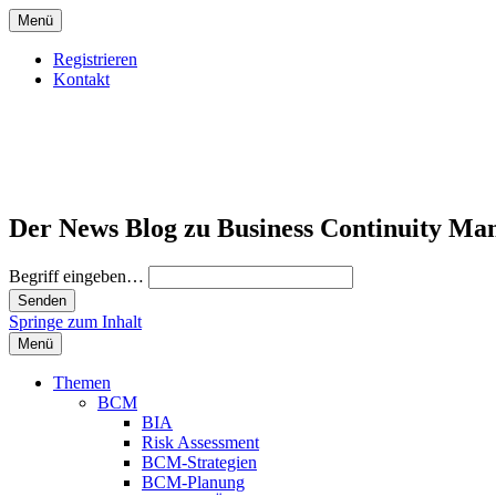
Menü
Registrieren
Kontakt
Der News Blog zu Business Continuity Ma
Begriff eingeben…
Springe zum Inhalt
Menü
Themen
BCM
BIA
Risk Assessment
BCM-Strategien
BCM-Planung