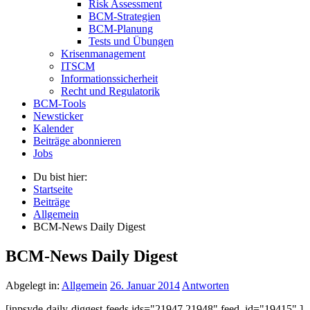
Risk Assessment
BCM-Strategien
BCM-Planung
Tests und Übungen
Krisenmanagement
ITSCM
Informationssicherheit
Recht und Regulatorik
BCM-Tools
Newsticker
Kalender
Beiträge abonnieren
Jobs
Du bist hier:
Startseite
Beiträge
Allgemein
BCM-News Daily Digest
BCM-News Daily Digest
Abgelegt in:
Allgemein
26. Januar 2014
Antworten
[inpsyde-daily-diggest-feeds ids="21947,21948" feed_id="19415" ]