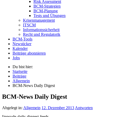
Risk Assessment
BCM-Strategien
BCM-Planung
Tests und Übungen
Krisenmanagement
ITSCM
Informationssicherheit
Recht und Regulatorik
BCM-Tools
Newsticker
Kalender
Beiträge abonnieren
Jobs
Du bist hier:
Startseite
Beiträge
Allgemein
BCM-News Daily Digest
BCM-News Daily Digest
Abgelegt in:
Allgemein
12. Dezember 2013
Antworten
[inpsyde-daily-diggest-feeds