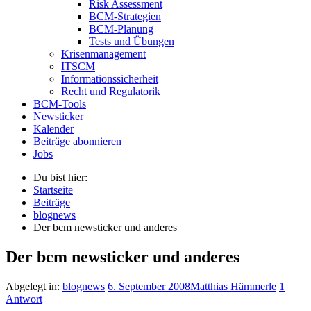
Risk Assessment
BCM-Strategien
BCM-Planung
Tests und Übungen
Krisenmanagement
ITSCM
Informationssicherheit
Recht und Regulatorik
BCM-Tools
Newsticker
Kalender
Beiträge abonnieren
Jobs
Du bist hier:
Startseite
Beiträge
blognews
Der bcm newsticker und anderes
Der bcm newsticker und anderes
Abgelegt in:
blognews
6. September 2008
Matthias Hämmerle
1
Antwort