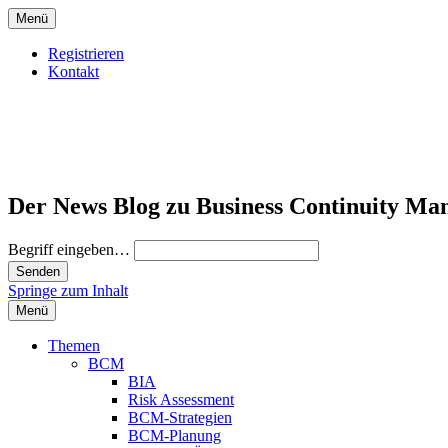
Menü
Registrieren
Kontakt
Der News Blog zu Business Continuity Ma
Begriff eingeben…
Springe zum Inhalt
Menü
Themen
BCM
BIA
Risk Assessment
BCM-Strategien
BCM-Planung