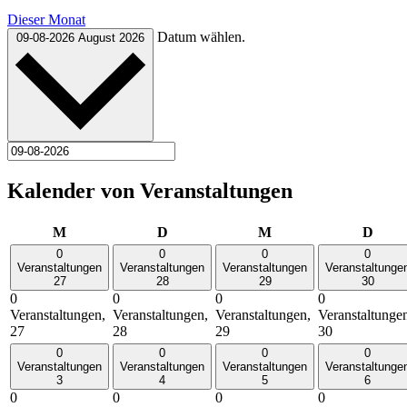
Dieser Monat
Datum wählen.
09-08-2026
August 2026
Kalender von Veranstaltungen
Montag
Dienstag
Mittwoch
Donn
M
D
M
D
0
0
0
0
Veranstaltungen
Veranstaltungen
Veranstaltungen
Veranstaltunge
27
28
29
30
0
0
0
0
Veranstaltungen,
Veranstaltungen,
Veranstaltungen,
Veranstaltunge
27
28
29
30
0
0
0
0
Veranstaltungen
Veranstaltungen
Veranstaltungen
Veranstaltunge
3
4
5
6
0
0
0
0