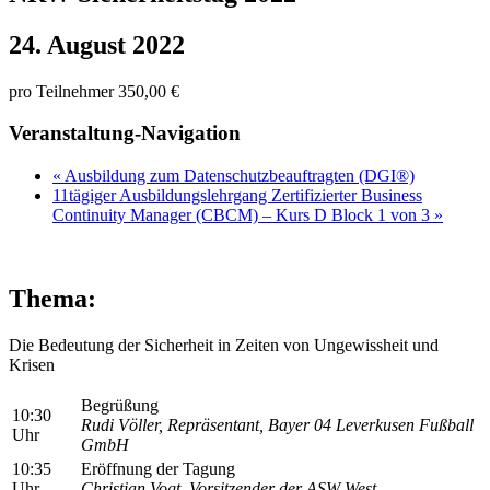
24. August 2022
pro Teilnehmer 350,00 €
Veranstaltung-Navigation
«
Ausbildung zum Datenschutzbeauftragten (DGI®)
11tägiger Ausbildungslehrgang Zertifizierter Business
Continuity Manager (CBCM) – Kurs D Block 1 von 3
»
Thema:
Die Bedeutung der Sicherheit in Zeiten von Ungewissheit und
Krisen
Begrüßung
10:30
Rudi Völler, Repräsentant, Bayer 04 Leverkusen Fußball
Uhr
GmbH
10:35
Eröffnung der Tagung
Uhr
Christian Vogt,
Vorsitzender der ASW West