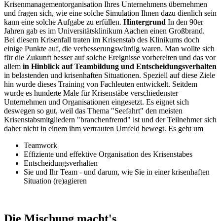
Krisenmanagementorganisation Ihres Unternehmens übernehmen
und fragen sich, wie eine solche Simulation Ihnen dazu dienlich sein
kann eine solche Aufgabe zu erfüllen.
Hintergrund
In den 90er
Jahren gab es im Universitätsklinikum Aachen einen Großbrand.
Bei diesem Krisenfall traten im Krisenstab des Klinikums doch
einige Punkte auf, die verbesserungswürdig waren. Man wollte sich
für die Zukunft besser auf solche Ereignisse vorbereiten und das vor
allem
in Hinblick auf Teambildung und Entscheidungsverhalten
in belastenden und krisenhaften Situationen. Speziell auf diese Ziele
hin wurde dieses Training von Fachleuten entwickelt. Seitdem
wurde es hunderte Male für Krisenstäbe verschiedenster
Unternehmen und Organisationen eingesetzt. Es eignet sich
deswegen so gut, weil das Thema "Seefahrt" den meisten
Krisenstabsmitgliedern "branchenfremd" ist und der Teilnehmer sich
daher nicht in einem ihm vertrauten Umfeld bewegt. Es geht um
Teamwork
Effiziente und effektive Organisation des Krisenstabes
Entscheidungsverhalten
Sie und Ihr Team - und darum, wie Sie in einer krisenhaften
Situation (re)agieren
Die Mischung macht's