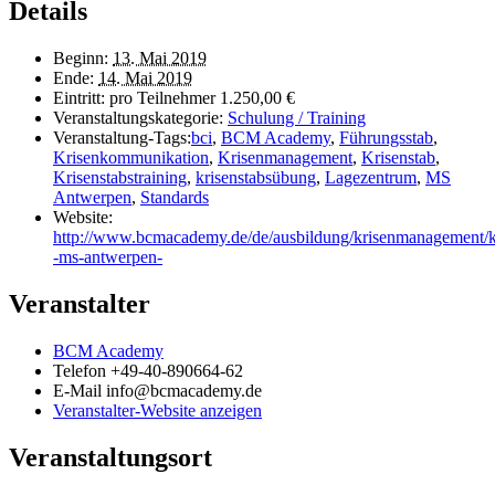
Details
Beginn:
13. Mai 2019
Ende:
14. Mai 2019
Eintritt:
pro Teilnehmer 1.250,00 €
Veranstaltungskategorie:
Schulung / Training
Veranstaltung-Tags:
bci
,
BCM Academy
,
Führungsstab
,
Krisenkommunikation
,
Krisenmanagement
,
Krisenstab
,
Krisenstabstraining
,
krisenstabsübung
,
Lagezentrum
,
MS
Antwerpen
,
Standards
Website:
http://www.bcmacademy.de/de/ausbildung/krisenmanagement/kr
-ms-antwerpen-
Veranstalter
BCM Academy
Telefon
+49-40-890664-62
E-Mail
info@bcmacademy.de
Veranstalter-Website anzeigen
Veranstaltungsort