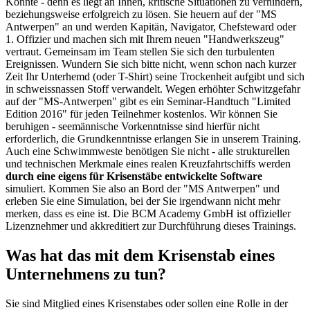
Könnte - denn es liegt an Ihnen, kritische Situationen zu verhindern,
beziehungsweise erfolgreich zu lösen. Sie heuern auf der "MS
Antwerpen" an und werden Kapitän, Navigator, Chefsteward oder
1. Offizier und machen sich mit Ihrem neuen "Handwerkszeug"
vertraut. Gemeinsam im Team stellen Sie sich den turbulenten
Ereignissen. Wundern Sie sich bitte nicht, wenn schon nach kurzer
Zeit Ihr Unterhemd (oder T-Shirt) seine Trockenheit aufgibt und sich
in schweissnassen Stoff verwandelt. Wegen erhöhter Schwitzgefahr
auf der "MS-Antwerpen" gibt es ein Seminar-Handtuch "Limited
Edition 2016" für jeden Teilnehmer kostenlos. Wir können Sie
beruhigen - seemännische Vorkenntnisse sind hierfür nicht
erforderlich, die Grundkenntnisse erlangen Sie in unserem Training.
Auch eine Schwimmweste benötigen Sie nicht - alle strukturellen
und technischen Merkmale eines realen Kreuzfahrtschiffs werden
durch eine eigens für Krisenstäbe entwickelte Software
simuliert. Kommen Sie also an Bord der "MS Antwerpen" und
erleben Sie eine Simulation, bei der Sie irgendwann nicht mehr
merken, dass es eine ist. Die BCM Academy GmbH ist offizieller
Lizenznehmer und akkreditiert zur Durchführung dieses Trainings.
Was hat das mit dem Krisenstab eines
Unternehmens zu tun?
Sie sind Mitglied eines Krisenstabes oder sollen eine Rolle in der