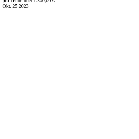
pro Teilnehmer 1.300,00 €
Okt.
25
2023