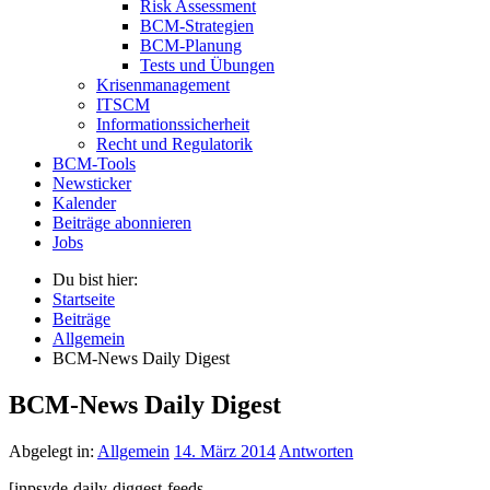
Risk Assessment
BCM-Strategien
BCM-Planung
Tests und Übungen
Krisenmanagement
ITSCM
Informationssicherheit
Recht und Regulatorik
BCM-Tools
Newsticker
Kalender
Beiträge abonnieren
Jobs
Du bist hier:
Startseite
Beiträge
Allgemein
BCM-News Daily Digest
BCM-News Daily Digest
Abgelegt in:
Allgemein
14. März 2014
Antworten
[inpsyde-daily-diggest-feeds