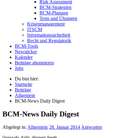
Risk Assessment
BCM-Strategien
BCM-Planung
Tests und Übungen
Krisenmanagement
ITSCM
Informationssicherheit
Recht und Regulatorik
BCM-Tools
Newsticker
Kalender
Beiträge abonnieren
Jobs
Du bist hier:
Startseite
Beiträge
Allgemein
BCM-News Daily Digest
BCM-News Daily Digest
Abgelegt in:
Allgemein
28. Januar 2014
Antworten
[inpsyde-daily-diggest-feeds