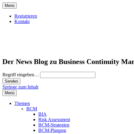
Menü
Registrieren
Kontakt
Der News Blog zu Business Continuity Ma
Begriff eingeben…
Springe zum Inhalt
Menü
Themen
BCM
BIA
Risk Assessment
BCM-Strategien
BCM-Planung