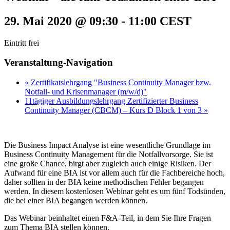
29. Mai 2020 @ 09:30
-
11:00
CEST
Eintritt frei
Veranstaltung-Navigation
«
Zertifikatslehrgang "Business Continuity Manager bzw.
Notfall- und Krisenmanager (m/w/d)"
11tägiger Ausbildungslehrgang Zertifizierter Business
Continuity Manager (CBCM) – Kurs D Block 1 von 3
»
Die Business Impact Analyse ist eine wesentliche Grundlage im
Business Continuity Management für die Notfallvorsorge. Sie ist
eine große Chance, birgt aber zugleich auch einige Risiken. Der
Aufwand für eine BIA ist vor allem auch für die Fachbereiche hoch,
daher sollten in der BIA keine methodischen Fehler begangen
werden. In diesem kostenlosen Webinar geht es um fünf Todsünden,
die bei einer BIA begangen werden können.
Das Webinar beinhaltet einen F&A-Teil, in dem Sie Ihre Fragen
zum Thema BIA stellen können.