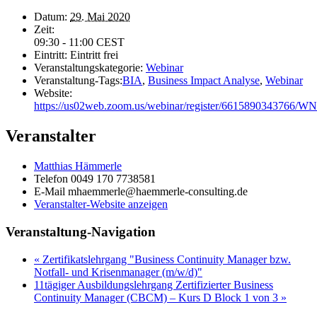
Datum:
29. Mai 2020
Zeit:
09:30 - 11:00
CEST
Eintritt:
Eintritt frei
Veranstaltungskategorie:
Webinar
Veranstaltung-Tags:
BIA
,
Business Impact Analyse
,
Webinar
Website:
https://us02web.zoom.us/webinar/register/661589034376
Veranstalter
Matthias Hämmerle
Telefon
0049 170 7738581
E-Mail
mhaemmerle@haemmerle-consulting.de
Veranstalter-Website anzeigen
Veranstaltung-Navigation
«
Zertifikatslehrgang "Business Continuity Manager bzw.
Notfall- und Krisenmanager (m/w/d)"
11tägiger Ausbildungslehrgang Zertifizierter Business
Continuity Manager (CBCM) – Kurs D Block 1 von 3
»