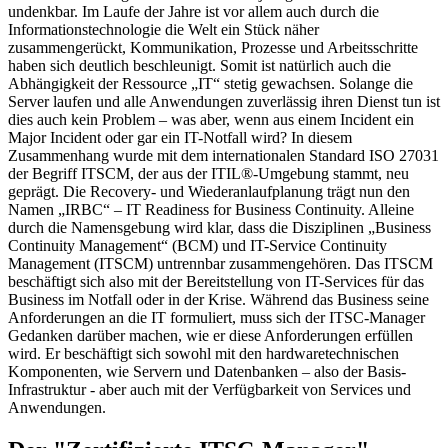
undenkbar. Im Laufe der Jahre ist vor allem auch durch die
Informationstechnologie die Welt ein Stück näher
zusammengerückt, Kommunikation, Prozesse und Arbeitsschritte
haben sich deutlich beschleunigt. Somit ist natürlich auch die
Abhängigkeit der Ressource „IT“ stetig gewachsen. Solange die
Server laufen und alle Anwendungen zuverlässig ihren Dienst tun ist
dies auch kein Problem – was aber, wenn aus einem Incident ein
Major Incident oder gar ein IT-Notfall wird? In diesem
Zusammenhang wurde mit dem internationalen Standard ISO 27031
der Begriff ITSCM, der aus der ITIL®-Umgebung stammt, neu
geprägt. Die Recovery- und Wiederanlaufplanung trägt nun den
Namen „IRBC“ – IT Readiness for Business Continuity. Alleine
durch die Namensgebung wird klar, dass die Disziplinen „Business
Continuity Management“ (BCM) und IT-Service Continuity
Management (ITSCM) untrennbar zusammengehören. Das ITSCM
beschäftigt sich also mit der Bereitstellung von IT-Services für das
Business im Notfall oder in der Krise. Während das Business seine
Anforderungen an die IT formuliert, muss sich der ITSC-Manager
Gedanken darüber machen, wie er diese Anforderungen erfüllen
wird. Er beschäftigt sich sowohl mit den hardwaretechnischen
Komponenten, wie Servern und Datenbanken – also der Basis-
Infrastruktur - aber auch mit der Verfügbarkeit von Services und
Anwendungen.