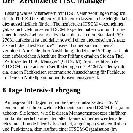
Der "Zertifizierte ITSC-Manager"
Bislang war es Mitarbeitern mit ITSC-Verantwortungen möglich,
sich in ITIL®-Disziplinen zertifizieren zu lassen – eine Möglichkeit,
dies ausschließlich für den Themenbereich ITSCM vorzunehmen
gab es nicht. Mit unseren ITSCM-Experten haben wir nun für Sie
einen Intensiv-Lehrgang entwickelt, der nach dem Standard ISO
27031 aufgebaut ist und daher sowohl einen theoretischen Ansatz
als auch die „Best Practice“ unserer Trainer zu dem Thema
vermittelt. Am Ende Ihrer Ausbildung, findet eine Prüfung statt; mit
dem erfolgreichen Abschluss Ihrer Prüfung erhalten Sie den Titel
"Zertifizierter ITSC-Manager" (CITSCM). Somit reiht sich der
CITSCM in die anderen Zertifizierungen der BCM Academy mit
ein, eine in Fachkreisen renommierte Auszeichnung für Fachleute
im Bereich Notfallplanung und Krisenmanagement.
8 Tage Intensiv-Lehrgang
An insgesamt 8 Tagen lernen Sie die Grundsätze des ITSCM
kennen und erfahren, welche Elemente zu einem ITSCM-Programm
gehören. Sie lernen, wie Sie diesen Managementprozess einführen
und kontinuierlich aufrechterhalten können. Hierbei werden alle
relevanten Punkte intensiv beleuchtet, angefangen von den Rollen
und Funktionen, dem Aufbau einer ITSCM-Organisation (im