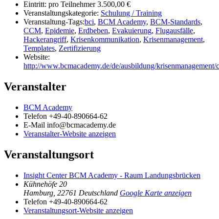
Eintritt:
pro Teilnehmer 3.500,00 €
Veranstaltungskategorie:
Schulung / Training
Veranstaltung-Tags:
bci
,
BCM Academy
,
BCM-Standards
,
CCM
,
Epidemie
,
Erdbeben
,
Evakuierung
,
Flugausfälle
,
Hackerangriff
,
Krisenkommunikation
,
Krisenmanagement
,
Templates
,
Zertifizierung
Website:
http://www.bcmacademy.de/de/ausbildung/krisenmanagement/
Veranstalter
BCM Academy
Telefon
+49-40-890664-62
E-Mail
info@bcmacademy.de
Veranstalter-Website anzeigen
Veranstaltungsort
Insight Center BCM Academy - Raum Landungsbrücken
Kühnehöfe 20
Hamburg
,
22761
Deutschland
Google Karte anzeigen
Telefon
+49-40-890664-62
Veranstaltungsort-Website anzeigen