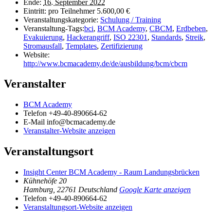
Ende:
16. September 2022
Eintritt:
pro Teilnehmer 5.600,00 €
Veranstaltungskategorie:
Schulung / Training
Veranstaltung-Tags:
bci
,
BCM Academy
,
CBCM
,
Erdbeben
,
Evakuierung
,
Hackerangriff
,
ISO 22301
,
Standards
,
Streik
,
Stromausfall
,
Templates
,
Zertifizierung
Website:
http://www.bcmacademy.de/de/ausbildung/bcm/cbcm
Veranstalter
BCM Academy
Telefon
+49-40-890664-62
E-Mail
info@bcmacademy.de
Veranstalter-Website anzeigen
Veranstaltungsort
Insight Center BCM Academy - Raum Landungsbrücken
Kühnehöfe 20
Hamburg
,
22761
Deutschland
Google Karte anzeigen
Telefon
+49-40-890664-62
Veranstaltungsort-Website anzeigen