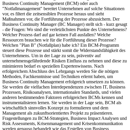
Business Continuity Management (BCM) oder auch
"Notfallmanagement" bereitet Unternehmen auf solche Situationen
vor, es filtert die zeitsensiblen Prozesse heraus und sieht
Maßnahmen vor, die Fortführung der Prozesse abzusichern. Der
Business Continuity Manager (BC Manager) stellt sich - kurz gesagt
- die Fragen: Wo sind die verletzlichsten Punkte des Unternehmens?
Welcher Prozess darf auf gar keinen Fall ausfallen? Welche
Ressourcen brauchen wir für die Fortführung dieser Prozesse?
Welchen "Plan B" (Notfallplan) habe ich? Ein BCM-Programm
steuert diese Prozesse und stärkt somit die Widerstandsfähigkeit des
Unternehmens. Um in der Lage zu sein, präventiv auf
unternehmensgefährdende Risiken Einfluss zu nehmen und diese zu
minimieren bedarf es speziellen Expertenwissens. Nach
erfolgreichem Abschluss des Lehrgangs werden Sie die nötigen
Methoden, Fachkenntnisse und Techniken erlernt haben, um
Business Continuity Management erfolgreich umsetzen zu können.
Sie werden die vielfachen Interdependenzen zwischen IT, Business
Prozessen, Risikoanalysen, internationalen Standards, und vielen
anderen bestimmenden Faktoren erfolgreichen BCMs kennen und
instrumentalisieren lernen. Sie werden in der Lage sein, BCM als
wirtschaftlich sinnvolles Konzept zu formulieren und dem
Management als zukunftsorientiertes Projekt zu präsentieren.
Fragestellungen zu BCM-Strategien, Business Impact Analysen und
Risk Assessments, Krisenmanagement und Krisenkommunikation
werden genauso behandelt wie das Erstellen von Business