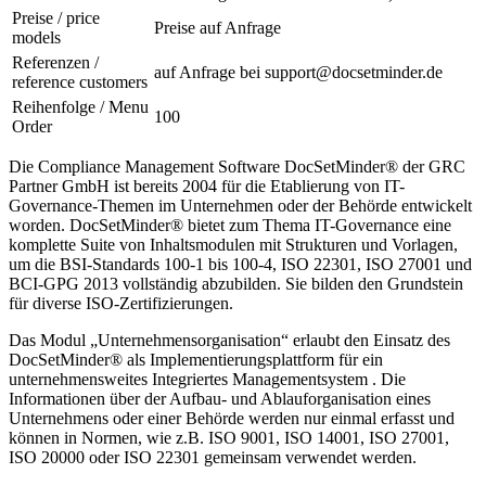
Preise / price
Preise auf Anfrage
models
Referenzen /
auf Anfrage bei support@docsetminder.de
reference customers
Reihenfolge / Menu
100
Order
Die Compliance Management Software DocSetMinder® der GRC
Partner GmbH ist bereits 2004 für die Etablierung von IT-
Governance-Themen im Unternehmen oder der Behörde entwickelt
worden. DocSetMinder® bietet zum Thema IT-Governance eine
komplette Suite von Inhaltsmodulen mit Strukturen und Vorlagen,
um die BSI-Standards 100-1 bis 100-4, ISO 22301, ISO 27001 und
BCI-GPG 2013 vollständig abzubilden. Sie bilden den Grundstein
für diverse ISO-Zertifizierungen.
Das Modul „Unternehmensorganisation“ erlaubt den Einsatz des
DocSetMinder® als Implementierungsplattform für ein
unternehmensweites Integriertes Managementsystem . Die
Informationen über der Aufbau- und Ablauforganisation eines
Unternehmens oder einer Behörde werden nur einmal erfasst und
können in Normen, wie z.B. ISO 9001, ISO 14001, ISO 27001,
ISO 20000 oder ISO 22301 gemeinsam verwendet werden.