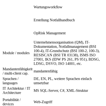
Wartungsworkflow
Erstellung Notfallhandbuch
OpRisk Management
Unternehmensorganisation (QM), IT-
Dokumentation, Notfallmanagement (BSI
100-4), IT-Grundschutz (BSI 100-2, 100-3),
Module / modules
RESISCAN (BSI TR 03138), ISMS ISO
27001, IKS (IDW PS 261, PS 951), BDSG,
LDSG, DSVO, ISO 14001, etc.
Mandantenfähigkeit
mandantenfähig
/ multi-client cap.
Sprachen /
DE, EN, PL, weitere Sprachen einfach
languages
umsetzbar
IT Architektur / IT
MS SQL-Server, C#, XML-Struktur
Architecture
Portabilität /
Web-Zugriff
devices