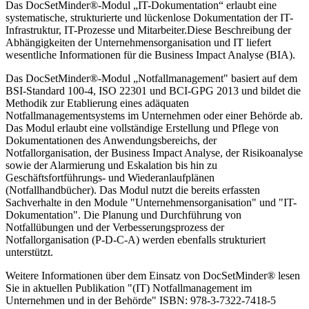
Das DocSetMinder®-Modul „IT-Dokumentation“ erlaubt eine
systematische, strukturierte und lückenlose Dokumentation der IT-
Infrastruktur, IT-Prozesse und Mitarbeiter.Diese Beschreibung der
Abhängigkeiten der Unternehmensorganisation und IT liefert
wesentliche Informationen für die Business Impact Analyse (BIA).
Das DocSetMinder®-Modul „Notfallmanagement" basiert auf dem
BSI-Standard 100-4, ISO 22301 und BCI-GPG 2013 und bildet die
Methodik zur Etablierung eines adäquaten
Notfallmanagementsystems im Unternehmen oder einer Behörde ab.
Das Modul erlaubt eine vollständige Erstellung und Pflege von
Dokumentationen des Anwendungsbereichs, der
Notfallorganisation, der Business Impact Analyse, der Risikoanalyse
sowie der Alarmierung und Eskalation bis hin zu
Geschäftsfortführungs- und Wiederanlaufplänen
(Notfallhandbücher). Das Modul nutzt die bereits erfassten
Sachverhalte in den Module "Unternehmensorganisation" und "IT-
Dokumentation". Die Planung und Durchführung von
Notfallübungen und der Verbesserungsprozess der
Notfallorganisation (P-D-C-A) werden ebenfalls strukturiert
unterstützt.
Weitere Informationen über dem Einsatz von DocSetMinder® lesen
Sie in aktuellen Publikation "(IT) Notfallmanagement im
Unternehmen und in der Behörde" ISBN: 978-3-7322-7418-5